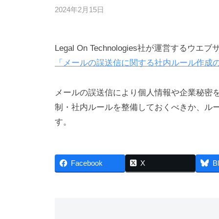
2024年2月15日
b
y
弁
Legal On Technologies社が運営
護
士
「メールの誤送信に関する社内ルール作成
浅
見
メールの誤送信により個人情報や企業秘密
隆
制・社内ルールを整備しておくべきか、ル
行
す。
Facebook
X
B