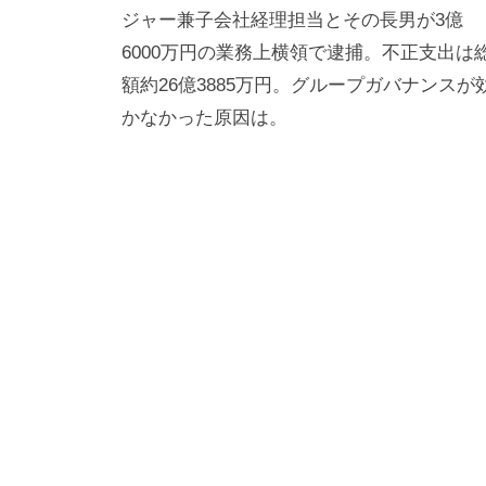
ジャー兼子会社経理担当とその長男が3億
ナ
6000万円の業務上横領で逮捕。不正支出は
ビ
額約26億3885万円。グループガバナンスが
ゲ
かなかった原因は。
ー
シ
ョ
ン