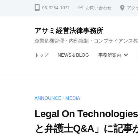
コ
03-3254-1071
お問い合わせ
アク
ン
テ
アサミ経営法律事務所
ン
企業危機管理・内部統制・コンプライアンス教
ツ
へ
トップ
NEWS＆BLOG
事務所案内
ス
キ
ッ
プ
ANNOUNCE
MEDIA
/
Legal On Techno
と弁護士Q&A」に記事