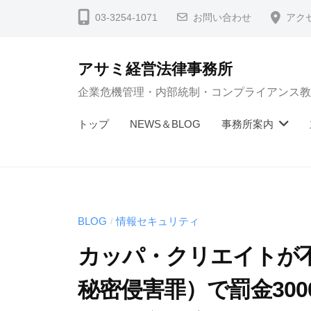
コ
03-3254-1071
お問い合わせ
アク
ン
テ
アサミ経営法律事務所
ン
企業危機管理・内部統制・コンプライアンス教
ツ
へ
トップ
NEWS＆BLOG
事務所案内
ス
キ
ッ
プ
BLOG
情報セキュリティ
/
カッパ・クリエイトが
秘密侵害罪）で罰金30