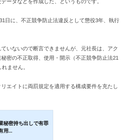
較データなどを作成した、というものです。
月31日に、不正競争防止法違反として懲役3年、執行
。
れていないので断言できませんが、元社長は、アク
秘密の不正取得、使用・開示（不正競争防止法21
しれません。
クリエイトに両罰規定を適用する構成要件を充たし
業秘密持ち出しで有罪
...