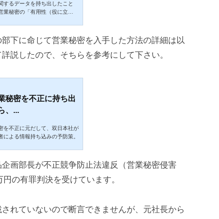
関するデータを持ち出したこと
営業秘密の「有用性（役に立
司にとって「役に立つ」から、は
も「有用」であるとして、有用性
の部下に命じて営業秘密を入手した方法の詳細は以
て詳説したので、そちらを参考にして下さい。
業秘密を不正に持ち出
...
密を不正に元だして、双日本社が
者による情報持ち込みの予防策。
品企画部長が不正競争防止法違反（営業秘密侵害
0万円の有罪判決を受けています。
載されていないので断言できませんが、元社長から