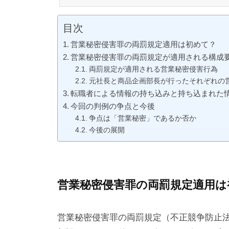
パ社に求刑通り罰金3千万円の有罪判決を
社員、大友英昭被告（44）は懲役2年6月、
刑懲役2年6月、罰金100万円）とした。法
目次
営業秘密侵害罪の両罰規定適用は初めて？
営業秘密侵害罪の両罰規定が適用される構成
両罰規定が適用される営業秘密侵害行為
元社長と商品企画部長が行ったそれぞれの
転職者による情報の持ち込みと持ち込まれた
今回の判例の争点と今後
争点は「営業秘密」であるか否か
今後の展開
営業秘密侵害罪の両罰規定適用は
営業秘密侵害罪の両罰規定（不正競争防止法2