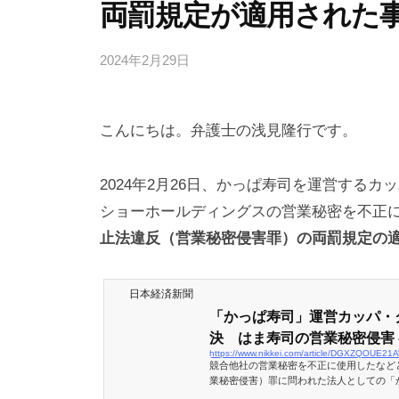
両罰規定が適用された
2024年2月29日
b
y
弁
こんにちは。弁護士の浅見隆行です。
護
士
浅
2024年2月26日、かっぱ寿司を運営する
見
ショーホールディングスの営業秘密を不正
隆
止法違反（営業秘密侵害罪）の両罰規定の
行
日本経済新聞
「かっぱ寿司」運営カッパ・
決 はま寿司の営業秘密侵害 - 
https://www.nikkei.com/article/DGXZQOUE
競合他社の営業秘密を不正に使用したなど
業秘密侵害）罪に問われた法人としての「
リエイトなどの判決公判が26日、東京地