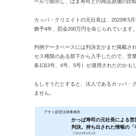
ールで開示し、はま寿司との商品原価の比
カッパ・クリエイトの元社長は、2023年5
猶予4年、罰金200万円を命じられています
判例データベースには判決文がまだ掲載さ
セス権限のある部下から入手したので、営業
条1項3号、4号、5号）が適用されたのかも
もしそうだとすると、法人であるカッパ・
ません。
アサミ経営法律事務所
かっぱ寿司の元社長による営
判決。持ち出された情報の「有用
2023年6月1日