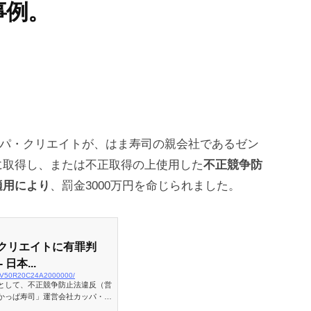
事例。
カッパ・クリエイトが、はま寿司の親会社であるゼン
に取得し、または不正取得の上使用した
不正競争防
適用により
、罰金3000万円を命じられました。
クリエイトに有罪判
日本...
21AV50R20C24A2000000/
として、不正競争防止法違反（営
かっぱ寿司」運営会社カッパ・ク
裁であった。島戸純裁判長はカッ