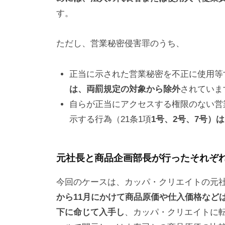
す。
ただし、営業秘密侵害罪のうち、
正当に示された営業秘密を不正に使用等す
は、両罰規定の対象から除外
されていま
自らが正当にアクセスする権限のない営
示する行為（21条1項
1号、2号、7号）
元社長と商品企画部長が行ったそれぞ
今回のケースは、カッパ・クリエイトの元
から11月にかけて商品原価や仕入価格など
下に命じて入手し
、カッパ・クリエイトに転