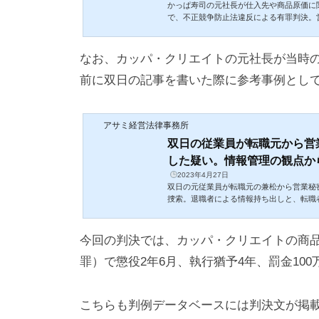
かっぱ寿司の元社長が仕入先や商品原価に
で、不正競争防止法違反による有罪判決。
つ）」が争われたが、東京地裁はかっぱ寿
ま寿司（ゼンショーホールディングス）に
を認めた。
なお、カッパ・クリエイトの元社長が当時
前に双日の記事を書いた際に参考事例とし
アサミ経営法律事務所
双日の従業員が転職元から営
した疑い。情報管理の観点から、
2023年4月27日
双日の元従業員が転職元の兼松から営業秘
捜索。退職者による情報持ち出しと、転職
今回の判決では、カッパ・クリエイトの商
罪）で懲役2年6月、執行猶予4年、罰金10
こちらも判例データベースには判決文が掲