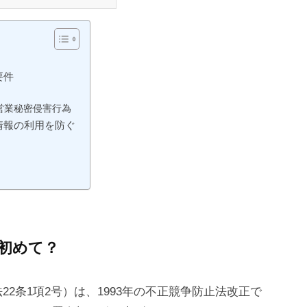
言い渡した。商品企画部長だった
執行猶予4年、罰金100万円（求
人とし
要件
営業秘密侵害行為
情報の利用を防ぐ
初めて？
2条1項2号）は、1993年の不正競争防止法改正で