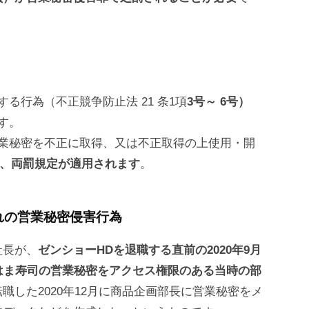
る行為（不正競争防止法 21 条1項
3号～ 6号）
す。
業秘密を不正に取得、又は不正取得の上使用・開
は、両罰規定が適用されます
。
れの営業秘密侵害行為
社長が、
ゼンショーHDを退職する直前の2020年9月
はま寿司の営業秘密をアクセス権限のある当時の部
職した2020年12月に商品企画部長に営業秘密をメ