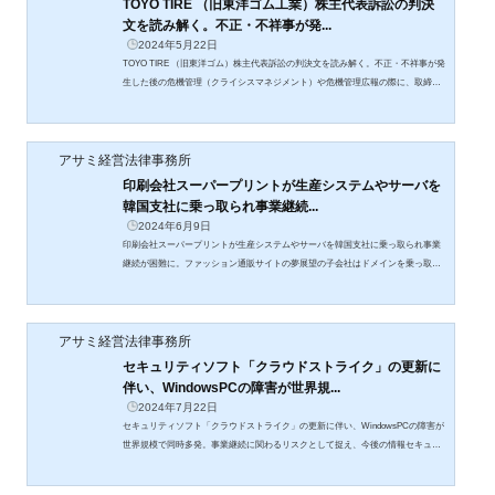
TOYO TIRE （旧東洋ゴム工業）株主代表訴訟の判決
文を読み解く。不正・不祥事が発...
2024年5月22日
TOYO TIRE （旧東洋ゴム）株主代表訴訟の判決文を読み解く。不正・不祥事が発
生した後の危機管理（クライシスマネジメント）や危機管理広報の際に、取締役
はどのタイミングで、どのような経営判断をすべきか。
アサミ経営法律事務所
印刷会社スーパープリントが生産システムやサーバを
韓国支社に乗っ取られ事業継続...
2024年6月9日
印刷会社スーパープリントが生産システムやサーバを韓国支社に乗っ取られ事業
継続が困難に。ファッション通販サイトの夢展望の子会社はドメインを乗っ取ら
れ公式サイトが表示されず。必要な情報リスク管理体制（セキュリティガバナン
ス）の整備。
アサミ経営法律事務所
セキュリティソフト「クラウドストライク」の更新に
伴い、WindowsPCの障害が世界規...
2024年7月22日
セキュリティソフト「クラウドストライク」の更新に伴い、WindowsPCの障害が
世界規模で同時多発。事業継続に関わるリスクとして捉え、今後の情報セキュリ
ティのリスク分散はどうあるべきか。