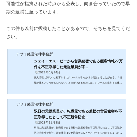
可能性が指摘された時点から公表し、向き合っていたので早
期の逮捕に至っています。
この件も以前に投稿したことがあるので、そちらを見てくだ
さい。
アサミ経営法律事務所
ジェイ・エス・ビーから営業秘密である顧客情報27万
件を不正取得した元従業員が不...
2023年6月14日
個人情報の漏えいは顧客からのクレームがきっかけで発覚することがある。「情
報が漏えいしたかもしれない」と気がつけるためには、クレームを集約する体制
を整備、機能させることが必要です。
アサミ経営法律事務所
双日の元従業員が、転職元である兼松の営業秘密を不
正取得したとして不正競争防止...
2023年11月3日
双日の元従業員が、転職元である兼松の営業秘密を不正取得したとして不正競争
防止法違反で起訴。派遣社員はなぜ退職者にIDとパスワードを教えてしまったの