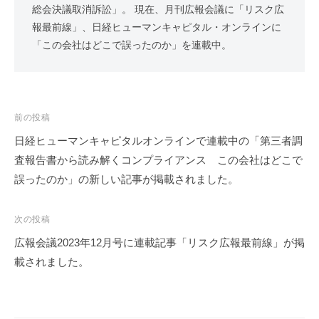
総会決議取消訴訟」。 現在、月刊広報会議に「リスク広
報最前線」、日経ヒューマンキャピタル・オンラインに
「この会社はどこで誤ったのか」を連載中。
投
前の投稿
稿
日経ヒューマンキャピタルオンラインで連載中の「第三者調
ナ
査報告書から読み解くコンプライアンス この会社はどこで
ビ
誤ったのか」の新しい記事が掲載されました。
ゲ
ー
次の投稿
シ
広報会議2023年12月号に連載記事「リスク広報最前線」が掲
ョ
載されました。
ン