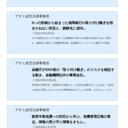
か。情報の不正取得をどうやって発見するか。
アサミ経営法律事務所
Xへの投稿から始まった福岡銀行の取り付け騒ぎを招
きかねない状況と、鎮静化に成功...
2024年3月5日
Xへの投稿がきかっけで始まった福岡銀行の取り付け騒ぎを招きかねない状況
と、鎮静化に成功した危機管理広報。佐賀銀行チェーンメール事件との比較。
アサミ経営法律事務所
金融庁がSNS発の「取り付け騒ぎ」のリスクを検証す
る動き。金融機関以外の事業会社...
2023年10月4日
SNS発の信用不安・信用低下の投稿によって会社が倒産することもある。日頃か
ら会社を信用してもらうだけの情報発信を行うことが必要。だからといってステ
ルスマーケティングは違法なので要注意。
アサミ経営法律事務所
能登半島地震への対応から学ぶ、危機管理広報の要
点。情報の受け手に情報をきちん...
2024年1月15日