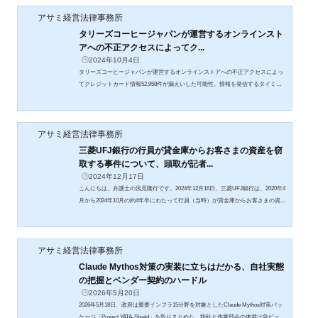
アサミ経営法律事務所
タリーズコーヒージャパンが運営するオンラインスト
アへの不正アクセスによってク...
2024年10月4日
タリーズコーヒージャパンが運営するオンラインストアへの不正アクセスによっ
てクレジットカード情報52,958件が漏えいした可能性。情報を発信するタイミン
グや内容についての考え方。速報のタイミングと詳細で触れるべき内容。
アサミ経営法律事務所
三菱UFJ銀行の行員が貸金庫からお客さまの資産を窃
取する事件について、頭取が記者...
2024年12月17日
こんにちは。弁護士の浅見隆行です。2024年12月16日、三菱UFJ銀行は、2020年4
月から2024年10月の約4年半にわたって行員（当時）が貸金庫からお客さまの資産
を窃取していたことについて頭取による記者会見を行いました。11月22日に三菱
UFJ銀行が「元行員の不祥事について」と題する第一報をリリースしてから、記
者会見まで約3週間を要したことで、SNSでは「頭取による記者会見を行わないの
アサミ経営法律事務所
か」「行員の名前は発表しないのか」など批判する声も出ていました。そこで、
今回は、事案の発覚からその後の危機管理広報について取り上げます。...
Claude Mythos対策の実装に立ちはだかる、自社実態
の把握とベンダー契約のハードル
2026年5月20日
2026年5月18日、政府は重要インフラ15分野を対象としたClaude Mythos対策パッ
ケージ「Project YATA-Shield」を取りまとめた。指針と作業部会の体裁は急ピッチ