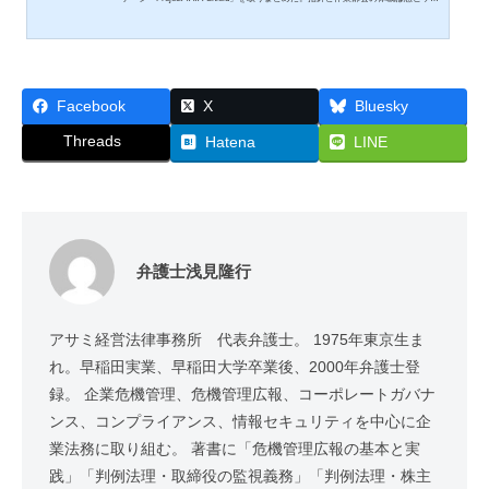
で整いつつあるが、現場での実装には、自社レガシーシステムに潜む「孤児コー
ド」、多重委託下の責任分界の曖昧さ、緊急時のサイバー対応条項を欠くベンダ
ー契約という、越えるのが容易ではない三つのハードルがある。体裁と実装力の
時間差をどう埋めるかを考える。
Facebook
X
Bluesky
Threads
Hatena
LINE
弁護士浅見隆行
アサミ経営法律事務所 代表弁護士。 1975年東京生ま
れ。早稲田実業、早稲田大学卒業後、2000年弁護士登
録。 企業危機管理、危機管理広報、コーポレートガバナ
ンス、コンプライアンス、情報セキュリティを中心に企
業法務に取り組む。 著書に「危機管理広報の基本と実
践」「判例法理・取締役の監視義務」「判例法理・株主