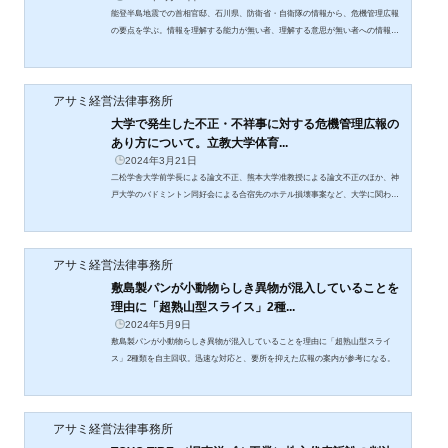
能登半島地震での首相官邸、石川県、防衛省・自衛隊の情報から、危機管理広報
の要点を学ぶ。情報を理解する能力が無い者、理解する意思が無い者への情報発
信の工夫。間違った情報を投稿したラサール石井に対する岸田首相の効果的なカ
ウンターパンチ。
アサミ経営法律事務所
大学で発生した不正・不祥事に対する危機管理広報の
あり方について。立教大学体育...
2024年3月21日
二松学舎大学前学長による論文不正、熊本大学准教授による論文不正のほか、神
戸大学のバドミントン同好会による合宿先のホテル損壊事案など、大学に関わる
不正・不祥事が相次いでいます。適切な危機管理広報を行ったケースとして、立
教大学体育会野球部と東海大淞南キャンパス公式野球部での不祥事への両校の適
切な危機管理が他の学校法人や大学にも参考になります。
アサミ経営法律事務所
敷島製パンが小動物らしき異物が混入していることを
理由に「超熟山型スライス」2種...
2024年5月9日
敷島製パンが小動物らしき異物が混入していることを理由に「超熟山型スライ
ス」2種類を自主回収。迅速な対応と、要所を抑えた広報の案内が参考になる。
アサミ経営法律事務所