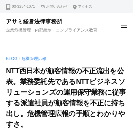
コ
ュ
03-3254-1071
お問い合わせ
アクセス
ー
ン
テ
アサミ経営法律事務所
ン
メ
企業危機管理・内部統制・コンプライアンス教育
ニ
ツ
ュ
ー
へ
ス
BLOG
危機管理広報
/
キ
ッ
NTT西日本が顧客情報の不正流出を公
プ
表。業務委託先であるNTTビジネスソ
リューションズの運用保守業務に従事
する派遣社員が顧客情報を不正に持ち
出し。危機管理広報の手順とわかりや
すさ。