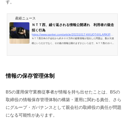
す。
産経ニュース
ＮＴＴ西、繰り返される情報公開遅れ 利用者の疑念
招く行為
https://www.sankei.com/article/20231017-KKUQ74XLARKIPKNGNQTUR6VNLA/
ＮＴＴ西日本の子会社から約９００万件の顧客情報が流出した問題は、数が大規
模というだけでなく、その後の情報公開のまずさという点で、ＮＴＴ西のガバナ
ンス（企業統治…
情報の保存管理体制
BSの運用保守業務従事者が情報を持ち出せたことは、BSの
取締役の情報保存管理体制の構築・運用に関わる責任、さら
にグループ・ガバナンスとして親会社の取締役の責任が問題
になる可能性があります。