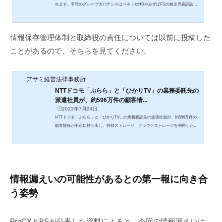
れます。平時のグループガバナンスはベネッセHDやみずほFGの株主代表訴訟判
決、緊急時の危機管理、クライシスマネジメントは福岡魚市場事件が参考にすべ
きです。
情報保存管理体制と取締役の責任については以前に投稿した
ことがあるので、そちらを見てください。
アサミ経営法律事務所
NTTドコモ「ぷらら」と「ひかりTV」の業務委託先の
派遣社員が、約596万件の顧客情...
2023年7月24日
NTTドコモ「ぷらら」と「ひかりTV」の業務委託先の派遣社員が、約596万件の
顧客情報が不正に持ち出し。外部ストレージ、クラウドストレージを利用した情
報漏洩が相次ぐので、予防できるように情報保存管理体制の見直しが必要
情報漏えいの可能性があるとの第一報に向き合
う姿勢
ProCXとBSが公表した資料によると、今回の情報漏えいは