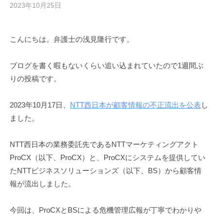
2023年10月25日
b
y
弁
こんにちは。弁護士の浅見隆行です。
護
士
浅
ブログを書く暇もないくらい追い込まれていたので1週間ぶ
見
りの投稿です。
隆
行
2023年10月17日、
NTT西日本が顧客情報の不正流出を公表
し
ました。
NTT西日本の業務委託先であるNTTマーケティングアクト
ProCX（以下、ProCX）と、ProCXにシステムを提供してい
たNTTビジネスソリューションズ（以下、BS）から顧客情
報が流出しました。
今回は、ProCXとBSによる危機管理広報が丁寧でわかりや