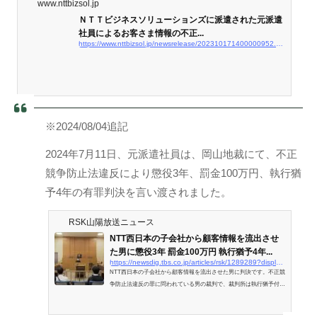
www.nttbizsol.jp
ＮＴＴビジネスソリューションズに派遣された元派遣
社員によるお客さま情報の不正...
https://www.nttbizsol.jp/newsrelease/202310171400000952.html
※2024/08/04追記
2024年7月11日、元派遣社員は、岡山地裁にて、不正
競争防止法違反により懲役3年、罰金100万円、執行猶
予4年の有罪判決を言い渡されました。
RSK山陽放送ニュース
NTT西日本の子会社から顧客情報を流出させ
た男に懲役3年 罰金100万円 執行猶予4年...
https://newsdig.tbs.co.jp/articles/rsk/1289289?display=1
NTT西日本の子会社から顧客情報を流出させた男に判決です。不正競
争防止法違反の罪に問われている男の裁判で、裁判所は執行猶予付き
の判決を言い渡しました。判決を受けたのは、兵庫県西宮市の元NTT
西日本子会社の… (1ページ)