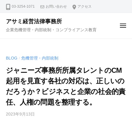
コ
ュ
03-3254-1071
お問い合わせ
アクセス
ー
ン
テ
アサミ経営法律事務所
ン
メ
企業危機管理・内部統制・コンプライアンス教育
ニ
ツ
ュ
ー
へ
ス
BLOG
危機管理・内部統制
/
キ
ッ
ジャニーズ事務所所属タレントのCM
プ
起用を見直す各社の対応は、正しいの
だろうか？ビジネスと企業の社会的責
任、人権の問題を整理する。
2023年9月13日
b
y
弁