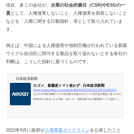
現在、多くの会社が、
企業の社会的責任（CSR)やESGの一
貫
として、人権侵害しないこと、人権侵害を助長しないこと
などを「人権に関する行動指針」等として取り入れていま
す。
例えば、中国による人権侵害や強制労働が行われている新疆
ウイグル自治区に関与する製品を取り扱わないとする各社の
判断は、こうした指針に基づくものです。
日本経済新聞
カゴメ、新疆産トマト使わず - 日本経済新聞
https://www.nikkei.com/article/DGKKZO70976130U1A410C2EA1000/
カゴメが中国の新疆ウイグル自治区で生産されたトマト加工品を製品に使うのを2
021年中にやめることが13日、分かった。同自治区では少数民族ウイグル族らへの
人権侵害をめぐり国際社会で批判が高まっている。同社はコストや品質に加え
「人権問題が判断材料のひとつになった」と説明する。今後、ほかの日本企業の
判断に影響する可能性もある。中国は世界のトマト生産の約35%を占める。新疆
ウイグル自治区は特に良質なト
2022年9月に政府が
人権尊重ガイドライン
を公表したこと