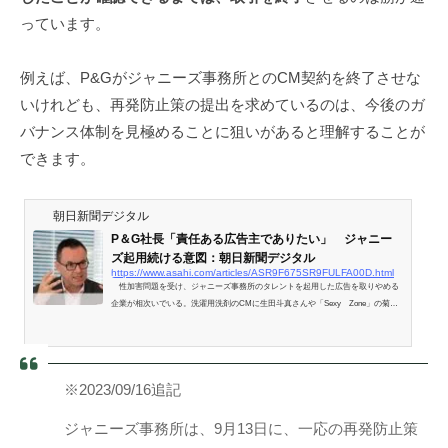
っています。
例えば、P&Gがジャニーズ事務所とのCM契約を終了させな
いけれども、再発防止策の提出を求めているのは、今後のガ
バナンス体制を見極めることに狙いがあると理解することが
できます。
朝日新聞デジタル
P＆G社長「責任ある広告主でありたい」 ジャニー
ズ起用続ける意図：朝日新聞デジタル
https://www.asahi.com/articles/ASR9F675SR9FULFA00D.html
性加害問題を受け、ジャニーズ事務所のタレントを起用した広告を取りやめる
企業が相次いでいる。洗濯用洗剤のCMに生田斗真さんや「Sexy Zone」の菊池
風磨さんを起用するP＆Gジャパンは、タレントの起…
※2023/09/16追記
ジャニーズ事務所は、9月13日に、一応の再発防止策