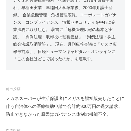
アサミ経営法律事務所 代表弁護士。 1975年東京生ま
れ。早稲田実業、早稲田大学卒業後、2000年弁護士登
録。 企業危機管理、危機管理広報、コーポレートガバナ
ンス、コンプライアンス、情報セキュリティを中心に企
業法務に取り組む。 著書に「危機管理広報の基本と実
践」「判例法理・取締役の監視義務」「判例法理・株主
総会決議取消訴訟」。 現在、月刊広報会議に「リスク広
報最前線」、日経ヒューマンキャピタル・オンラインに
「この会社はどこで誤ったのか」を連載中。
投
前の投稿
稿
メガネスーパーが生活保護者にメガネを福祉販売したことに
ナ
伴う自治体への医療扶助申請で合計約900万円の過大請求。
ビ
防止できなかった原因はガバナンス体制の機能不全。
ゲ
ー
次の投稿