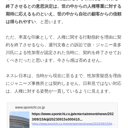
終了させるとの意思決定は、世の中からの人権尊重に対する
期待に応えるものといえ、世の中から自社の顧客からの信頼
は得られやすい
、と思います。
ただ、率直な印象として、人権に関する行動指針を理由に契
約を終了させるなら、週刊文春との訴訟で故・ジャニー喜多
川氏による性加害が認定された当時に、契約を終了させてお
くべきだったと思います。今さら感は否めません。
ネスレ日本は、当時から現在に至るまで、性加害疑惑を理由
にジャニーズ事務所とは契約しません。日和見ではない対応
は、人権に対する姿勢が一貫しているように見えます。
www.sponichi.co.jp
https://www.sponichi.co.jp/entertainment/news/202
3/09/15/kiji/20230915s000410...
https://www.sponichi.co.jp/entertainment/news/2023/09/15/kiji/20230915s00041000611000c.html