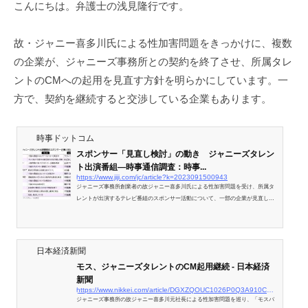
こんにちは。弁護士の浅見隆行です。
護
士
浅
故・ジャニー喜多川氏による性加害問題をきっかけに、複数
見
の企業が、ジャニーズ事務所との契約を終了させ、所属タレ
隆
ントのCMへの起用を見直す方針を明らかにしています。一
行
方で、契約を継続すると交渉している企業もあります。
時事ドットコム
スポンサー「見直し検討」の動き ジャニーズタレン
ト出演番組―時事通信調査：時事...
https://www.jiji.com/jc/article?k=2023091500943
ジャニーズ事務所創業者の故ジャニー喜多川氏による性加害問題を受け、所属タ
レントが出演するテレビ番組のスポンサー活動について、一部の企業が見直しの
可能性も含めて検討していることが時事通信の調査で１５日、分かった。企業の
間ではタレントの広告起用を見送る動きが広がっているが、再発防止や被害者救
済が進まない場合、出演番組に影響が及ぶこともあり得る。
日本経済新聞
モス、ジャニーズタレントのCM起用継続 - 日本経済
新聞
https://www.nikkei.com/article/DGXZQOUC1026P0Q3A910C2000000/
ジャニーズ事務所の故ジャニー喜多川元社長による性加害問題を巡り、「モスバ