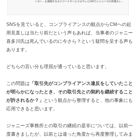
ーガー」を展開するモスフードサービスがテレビCMでジャニーズの所属タレン
トを継続して起用する方針であることが10日、明らかになった。アサヒグループ
ホールディングスなどは広告や販促に起用しない方針を決めており、各社で対応
が分かれている。モスフードサービスはこれまでジャニーズの所属タレン
SNSを見ていると、コンプライアンスの観点からCMへの起
用見直しは当たり前だという声もあれば、当事者のジャニー
喜多川氏は死んでいるのに今さら？という疑問を呈する声も
あります。
どちらの言い分も理屈が通っていると思います。
この問題は
「取引先がコンプライアンス違反をしていたこと
が明らかになったとき、その取引先との契約を継続すること
が許されるか？」
という観点から整理すると、他の事象にも
応用できると思います。
ジャニーズ事務所との取引の継続の是非については、以前一
度書きましたが、以前とは違った角度から再度整理してみま