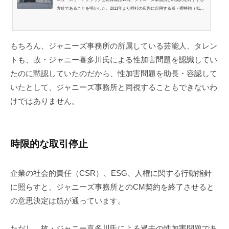
方針であることを明かした。2011年より同社の広告に起用する嵐・櫻井翔（41）
については「所属タレントに非があるものではなく、彼らの活躍の場が奪われて
しまうことは遺憾に思っています。したがって、同事務所との契約を終了する方
針であるものの、タレント個人との契約に変更するなど、さまざまな可能性を検
討しているところです」とし、契約方法の変更を検討しているとした。 同社は
もちろん、ジャニーズ事務所の所属している芸能人、タレン
「当社は、創業以来、「人財を大切にするというコアバリュー（基本的...
トも、故・ジャニー喜多川氏による性加害問題を認識してい
たのに黙認していたのだから、性加害問題を助長・容認して
いたとして、ジャニーズ事務所と同視することもできないわ
けではありません。
時限的な取引停止
企業の社会的責任（CSR）、ESG、人権に関する行動指針
に照らすと、ジャニーズ事務所とのCM契約を終了させると
の意思決定は筋が通っています。
ただし、故・ジャニー喜多川氏による過去の性加害問題であ