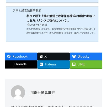
アサミ経営法律事務所
相次ぐ親子上場の解消と政策保有株式の解消の動きに
よるガバナンスの強化について...
2025年5月16日
親子上場の解消（非上場化）と政策保有株式の解消とはガバナンスの強化という
意味では共通するものの、親子上場の解消（非上場化）はグループ企業としての
側面が強くなるためグループガバナンスがより求められるのに対し、政策保有株
式の解消ではお互いの独立性が高まるため、自律的なガバナンスと「取引先によ
るガバナンス」が強化される
Facebook
X
Bluesky
Threads
Hatena
LINE
弁護士浅見隆行