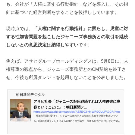
も、会社が「人権に関する行動指針」などを導入し、その指
針に基づいた経営判断をすることを後押ししています。
現時点では、
「人権に関する行動指針」に照らし、児童に対
する性加害問題を起こしたジャニーズ事務所との取引を継続
しないとの意思決定は納得しやすい
です。
例えば、アサヒグループホールディングスは、9月8日に、人
権尊重の観点から、ジャニーズ事務所とのCM契約を終了さ
せ、今後も所属タレントを起用しないことを公表しました。
朝日新聞デジタル
アサヒ社長「ジャニーズ起用継続すれば人権侵害に寛
容ということに」：朝日新聞デ...
https://www.asahi.com/articles/ASR9C6H4WR9CULFA00R.html
性加害問題を受けて、ジャニーズ事務所との契約を見直す企業が相次いでい
る。8日に所属タレントによるCMのとりやめや、今後も広告で起用しない方針を
公表したアサヒグループホールディングスの勝木敦志社長が1…