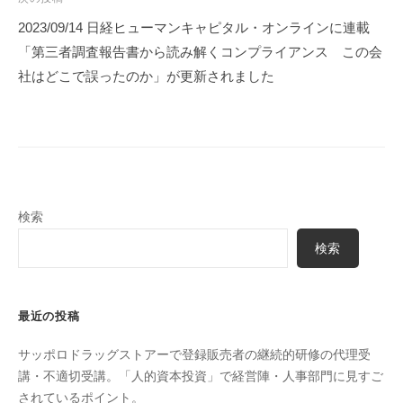
シ
2023/09/14 日経ヒューマンキャピタル・オンラインに連載
ョ
「第三者調査報告書から読み解くコンプライアンス この会
ン
社はどこで誤ったのか」が更新されました
検索
検索
最近の投稿
サッポロドラッグストアーで登録販売者の継続的研修の代理受
講・不適切受講。「人的資本投資」で経営陣・人事部門に見すご
されているポイント。