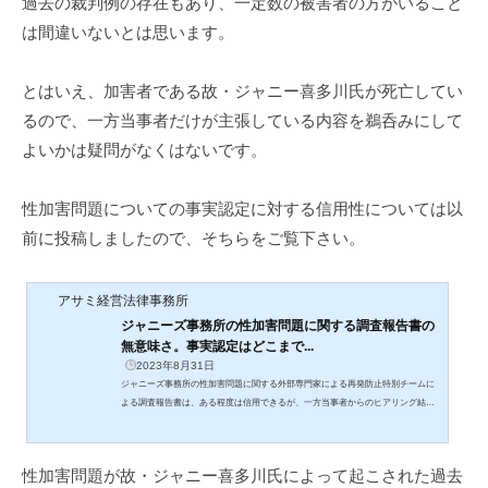
過去の裁判例の存在もあり、一定数の被害者の方がいること
は間違いないとは思います。
とはいえ、加害者である故・ジャニー喜多川氏が死亡してい
るので、一方当事者だけが主張している内容を鵜呑みにして
よいかは疑問がなくはないです。
性加害問題についての事実認定に対する信用性については以
前に投稿しましたので、そちらをご覧下さい。
アサミ経営法律事務所
ジャニーズ事務所の性加害問題に関する調査報告書の
無意味さ。事実認定はどこまで...
2023年8月31日
ジャニーズ事務所の性加害問題に関する外部専門家による再発防止特別チームに
よる調査報告書は、ある程度は信用できるが、一方当事者からのヒアリング結果
だけでの事実認定なので鵜呑みにすることには疑問。再発防止策としての役員相
互の監視義務、ガバナンスの問題やメディアや業界の問題についても、別の書き
方があったのではないか。
性加害問題が故・ジャニー喜多川氏によって起こされた過去