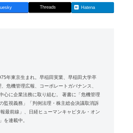
Threads
luesky
Hatena
975年東京生まれ。早稲田実業、早稲田大学卒
管理、危機管理広報、コーポレートガバナンス、
中心に企業法務に取り組む。 著書に「危機管理
の監視義務」「判例法理・株主総会決議取消訴
広報最前線」、日経ヒューマンキャピタル・オン
」を連載中。