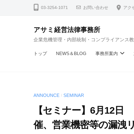
コ
03-3254-1071
お問い合わせ
アク
ン
テ
アサミ経営法律事務所
ン
企業危機管理・内部統制・コンプライアンス教
ツ
へ
トップ
NEWS＆BLOG
事務所案内
ス
キ
ッ
プ
ANNOUNCE
SEMINAR
/
【セミナー】6月12日
催、営業機密等の漏洩