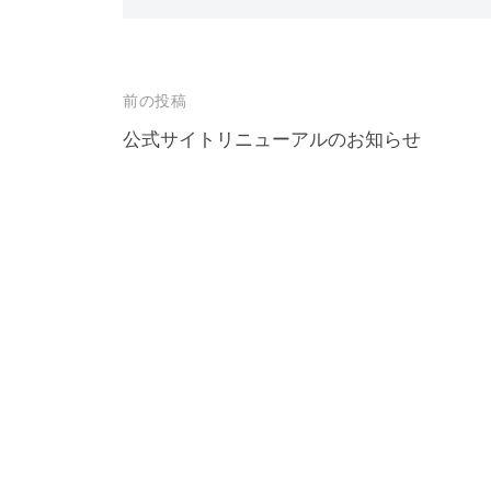
投
前の投稿
稿
公式サイトリニューアルのお知らせ
ナ
ビ
ゲ
ー
シ
ョ
ン