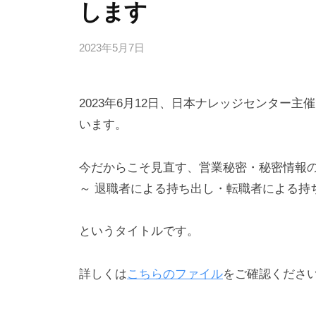
します
2023年5月7日
b
y
弁
2023年6月12日、日本ナレッジセンター
護
士
います。
浅
見
今だからこそ見直す、営業秘密・秘密情報
隆
～ 退職者による持ち出し・転職者による持
行
というタイトルです。
詳しくは
こちらのファイル
をご確認くださ