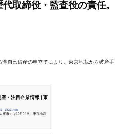
歴代取締役・監査役の責任。
による準自己破産の申立てにより、東京地裁から破産手
 倒産・注目企業情報 | 東
9013_1521.html
大東市）は10月24日、東京地裁