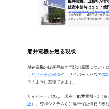
船井電機、出版社が買
破産申請時は１１７億
https://www.yomiuri.co.jp/econom
【読売新聞】 破産手続きが開始
２０２１年に同社が出版会社に買
し、破産申請時は１１７億円超の
入手した資料と東京商工リサー
船井電機を巡る現状
船井電機の破産手続き開始の原因について
工リサーチの報道
や、サイバー・バズの
20
下のように整理できます。
サイバー・バズは、現在、船井電機HD（※
更
）、秀和システムらに連帯保証債務の履