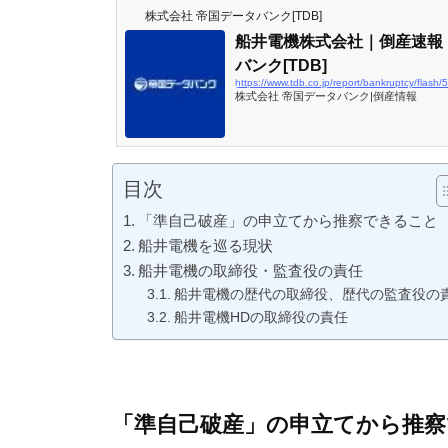
株式会社 帝国データバンク[TDB]
船井電機株式会社｜倒産速報
バンク[TDB]
https://www.tdb.co.jp/report/bankruptcy/flash/
株式会社 帝国データバンク|倒産情報
目次
「準自己破産」の申立てから推察できること
船井電機を巡る現状
船井電機の取締役・監査役の責任
船井電機の歴代の取締役、歴代の監査役の
船井電機HDの取締役の責任
「準自己破産」の申立てから推