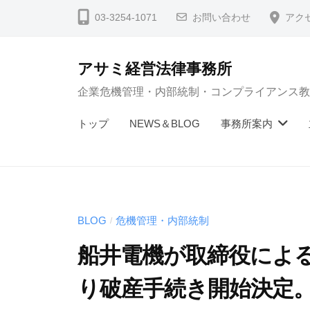
コ
03-3254-1071
お問い合わせ
アク
ン
テ
アサミ経営法律事務所
ン
企業危機管理・内部統制・コンプライアンス教
ツ
へ
トップ
NEWS＆BLOG
事務所案内
ス
キ
ッ
プ
BLOG
危機管理・内部統制
/
船井電機が取締役によ
り破産手続き開始決定