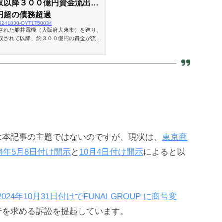
収以降３００億円資金流出…
円超の債務超過
y/20241030-OYT1T50034
された船井電機（大阪府大東市）を巡り、
収されて以降、約３００億円の資金が流出
債務超過だったことが２９日、読売新聞が
は本記事の主題ではないのですが、現状は、
東京商
24年5月8日付け開示
と
10月4日付け開示
によると以
2024年10月31日付けでFUNAI GROUP に商号変
行を求める訴訟を提起しています。