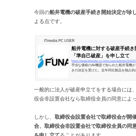
今回の
船井電機の破産手続き開始決定が珍
よる点です。
ITmedia PC USER
船井電機に対する破産手続き
「準自己破産」を申し立て
https://www.itmedia.co.jp/pcuser/articles/241
手頃な価格のAV機器で知られた船井電機
きの決定を受けた。近年同社製品を独占的
グスとヤマダデンキでは、アフターサポー
る。
一般的に法人が破産申立てをする場合には
役会非設置会社なら取締役全員の同意によ
しかし、
取締役会設置会社で取締役会が開
合、取締役会非設置会社で取締役全員の同
を申し立て
ることがあります。