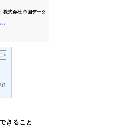
｜株式会社 帝国データ
5081
責任
察できること