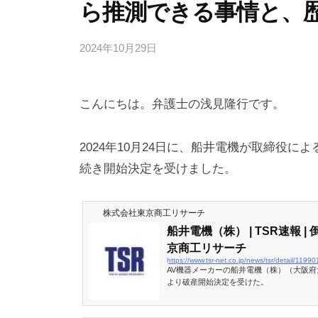
ら推測できる事情と、
2024年10月29日
b
y
弁
こんにちは。弁護士の浅見隆行です。
護
士
浅
2024年10月24日に、船井電機が取締役
見
続き開始決定を受けました。
隆
行
株式会社東京商工リサーチ
船井電機（株） | TSR速報 |
京商工リサーチ
https://www.tsr-net.co.jp/news/tsr/detail/119
AV機器メーカーの船井電機（株）（大阪府
より破産開始決定を受けた。