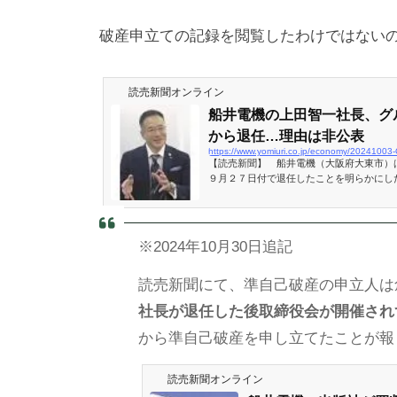
破産申立ての記録を閲覧したわけではない
読売新聞オンライン
船井電機の上田智一社長、グ
から退任…理由は非公表
https://www.yomiuri.co.jp/economy/2024100
【読売新聞】 船井電機（大阪府大東市）
９月２７日付で退任したことを明らかにし
ィングス（ＨＤ）の代表取締役をはじめ、
た。理由は明らかにしていない
※2024年10月30日追記
読売新聞にて、準自己破産の申立人は
社長が退任した後取締役会が開催され
から準自己破産を申し立てたことが報
読売新聞オンライン