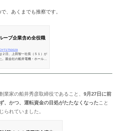
ので、あくまでも推察です。
ループ企業含め全役職
3-OYT1T50029
は２日、上田智一社長（５１）が
た。親会社の船井電機・ホールデ
グループ企業の全ての役職も退い
創業家の船井秀彦取締役であること、
9月27日に前
ず、かつ、運転資金の目処がたたなくなった
こと
じられていました。