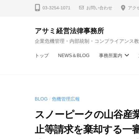
コ
03-3254-1071
お問い合わせ
アク
ン
テ
アサミ経営法律事務所
ン
企業危機管理・内部統制・コンプライアンス教
ツ
へ
トップ
NEWS＆BLOG
事務所案内
ス
キ
ッ
プ
BLOG
危機管理広報
/
スノーピークの山谷産
止等請求を棄却する一