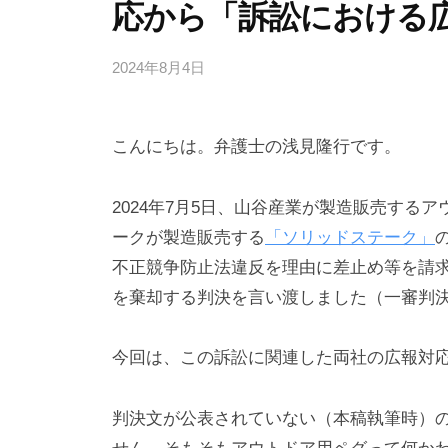
応から「訴訟における
2024年8月4日
b
y
弁
こんにちは。弁護士の浅見隆行です。
護
士
浅
2024年7月5日、山谷産業が製造販売する
見
ークが製造販売する
「ソリッドステーク」
隆
不正競争防止法違反を理由に差止め等を請
行
を棄却する判決を言い渡しました（一審判
今回は、この訴訟に関連した両社の広報対
判決文が公表されていない（本稿執筆時）