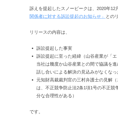
訴えを提起したスノーピークは、2020年12
関係者に対する訴訟提起のお知らせ」
との
リリースの内容は、
訴訟提起した事実
訴訟提起に至った経緯（山谷産業が「エリ
当社は幾度か山谷産業との間で協議を進
話し合いによる解決の見込みがなくなっ
元知財高裁裁判官の三村弁護士の見解（
は、不正競争防止法2条1項1号の不正
分な合理性がある）
です。