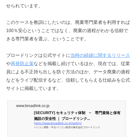
せられています。
このケースを教訓にしたいのは、廃棄専門業者を利用すれば
100％安心ということではなく、廃棄の過程がわかる信頼で
きる専門業者を選ぶ、ということです。
ブロードリンクは公式サイトに
当時の経緯に関するリリース
や
再発防止策
などを掲載し続けているほか、現在では、従業
員による不正持ち出しを防ぐ方法のほか、データ廃棄の過程
などをライブ配信するなど、信頼してもらえる仕組みを公式
サイトに掲載しています。
www.broadlink.co.jp
[SECURITY] セキュリティ体制 − 専門資格と保有
施設の安全性 ｜ ブロードリンク...
https://www.broadlink.co.jp/safety/
パソコン買取・中古パソコン販売の株式会社ブロードリンク