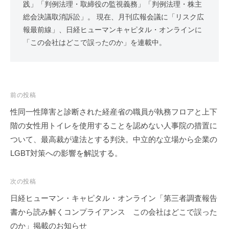
践」「判例法理・取締役の監視義務」「判例法理・株主
総会決議取消訴訟」。 現在、月刊広報会議に「リスク広
報最前線」、日経ヒューマンキャピタル・オンラインに
「この会社はどこで誤ったのか」を連載中。
投
前の投稿
稿
性同一性障害と診断された経産省の職員が執務フロアと上下
ナ
階の女性用トイレを使用することを認めない人事院の措置に
ビ
ついて、最高裁が違法とする判決。中立的な立場から企業の
ゲ
LGBT対策への影響を解説する。
ー
シ
次の投稿
ョ
日経ヒューマン・キャピタル・オンライン「第三者調査報告
ン
書から読み解くコンプライアンス この会社はどこで誤った
のか」掲載のお知らせ