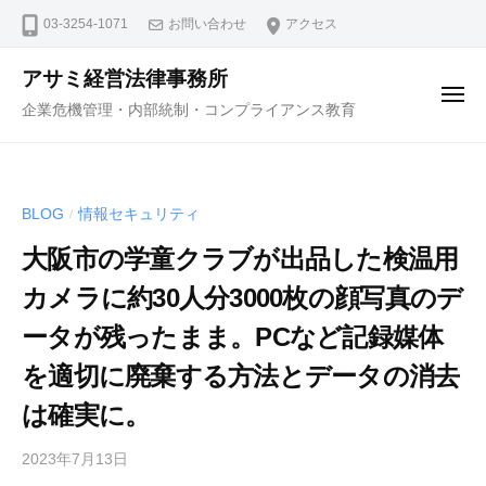
コ
ュ
03-3254-1071
お問い合わせ
アクセス
ー
ン
テ
アサミ経営法律事務所
ン
メ
企業危機管理・内部統制・コンプライアンス教育
ニ
ツ
ュ
ー
へ
ス
BLOG
情報セキュリティ
/
キ
ッ
大阪市の学童クラブが出品した検温用
プ
カメラに約30人分3000枚の顔写真のデ
ータが残ったまま。PCなど記録媒体
を適切に廃棄する方法とデータの消去
は確実に。
2023年7月13日
b
y