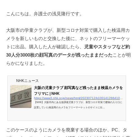
弁
こんにちは。弁護士の浅見隆行です。
護
士
浅
大阪市の学童クラブが、新型コロナ対策で購入した検温用カ
見
メラを新しいものと交換した後に、ネットのフリーマーケッ
隆
トに出品。購入した人が確認したら、
児童やスタッフなど約
行
30人分3000枚の顔写真のデータが残ったままだった
ことが明
らかになりました。
NHKニュース
大阪の児童クラブ 顔写真など残ったまま検温カメラを
フリマに | NHK
https://www3.nhk.or.jp/news/html/20230712/k10014126641000.html
【NHK】大阪市内にある放課後児童クラブが、新型コロナ対策で建物の入り口に
設置していた検温用のカメラをフリーマーケットのサイトに出…
このケースのようにカメラを廃棄する場合のほか、PC、タ