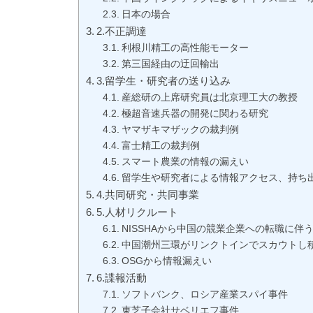
日本の場合
2.不正調達
利根川精工の高性能モーター
第三国経由の迂回輸出
3.留学生・研究者の送り込み
産総研の上席研究員は北京理工大の教授
極超音速兵器の開発に関わる研究
ヤマザキマザックの裁判例
富士精工の裁判例
スマート農業の情報の漏えい
留学生や研究者による情報アクセス、持ち
4.共同研究・共同事業
5.人材リクルート
NISSHAから中国の競業企業への転職に伴
中国潮州三環がリンクトインでスカウトし
OSGから情報漏えい
6.諜報活動
ソフトバンク、ロシア産業スパイ事件
東芝子会社サベリエフ事件