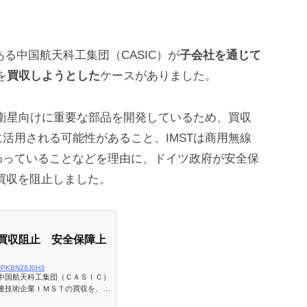
ある中国航天科工集団（CASIC）が
子会社を通じて
を
買収しようとした
ケースがありました。
測衛星向けに重要な部品を開発しているため、買収
活用される可能性があること、IMSTは商用無線
わっていることなどを理由に、ドイツ政府が安全保
買収を阻止しました。
買収阻止 安全保障上
-idJPKBN28J0H3
中国航天科工集団（ＣＡＳＩＣ）
連技術企業ＩＭＳＴの買収を、国
ーが確認したドイツ政府の文書で