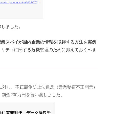
https://www.aist.go.jp/Portals/0/resource_images/aist_j/announce/au2023/0705_2/jiangaiyou0705.pdf
雇しました。
産業スパイが国内企業の情報を取得する方法を
実例
ュリティに関する危機管理のために抑えておくべき
究員に対し、不正競争防止法違反（営業秘密不正開示）
、罰金200万円を言い渡しました。
員に有罪判決 データ漏洩先