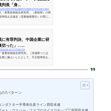
長「身...
/20250225-DSVTIFSU4BPVVHWTXYOXOKVJSU
人「産業技術総合研究所」（産総研）の研
競争防止法違反（営業秘密開示）の罪に問
員に有罪判決、中国企業に研
切った」…...
l/20250225-OYT1T50178
「産業技術総合研究所」（茨城県つくば
企業に漏えいしたとして、不正競争防止法
た中国籍の元主任研究員・権恒道被告（６
の7パターン
コンダクター半導体生産ライン買収未遂
ポート・ウエハー・ファブのマイクロチップ工場買収未遂