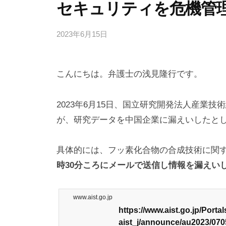
セキュリティを危機管
2023年6月15日
b
y
弁
こんにちは。弁護士の浅見隆行です。
護
士
浅
2023年6月15日、国立研究開発法人産業
見
が、研究データを中国企業に漏えいしたと
隆
行
具体的には、フッ素化合物の合成技術に関
時30分ころにメールで送信し情報を漏えい
www.aist.go.jp
https://www.aist.go.jp/Porta
aist_j/announce/au2023/0705