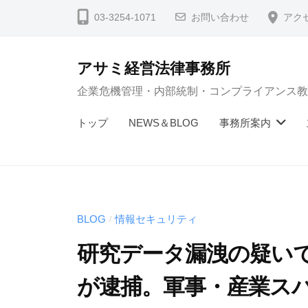
コ
03-3254-1071
お問い合わせ
アク
ン
テ
アサミ経営法律事務所
ン
企業危機管理・内部統制・コンプライアンス教
ツ
へ
トップ
NEWS＆BLOG
事務所案内
ス
キ
ッ
プ
BLOG
情報セキュリティ
/
研究データ漏洩の疑い
が逮捕。軍事・産業ス