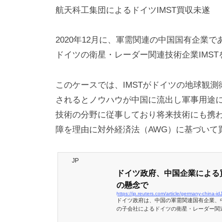
航天科工集団によるドイツIMST買収未遂
2020年12月に、軍需関連の中国国有企業で
ドイツの衛星・レーダー関連技術企業IMST
このケースでは、IMSTがドイツの地球観
されるとノウハウが中国に流出し軍事用途に
技術の分野に従事しており将来技術にも携
障を理由に対外経済法（AWG）に基づいて
JP
ドイツ政府、中国企業による
の懸念で
https://jp.reuters.com/article/germany-china
ドイツ政府は、中国の軍需関連国有企業、
の子会社によるドイツの衛星・レーダー関
家安全保障上の懸念から阻止した。ロイタ