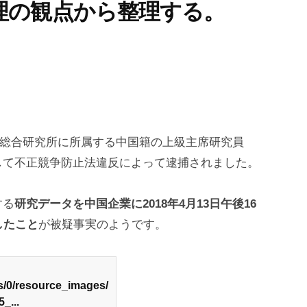
理の観点から整理する。
技術総合研究所に所属する中国籍の上級主席研究員
して不正競争防止法違反によって逮捕されました。
する
研究データを中国企業に2018年4月13日午後16
したこと
が被疑事実のようです。
ls/0/resource_images/
_...