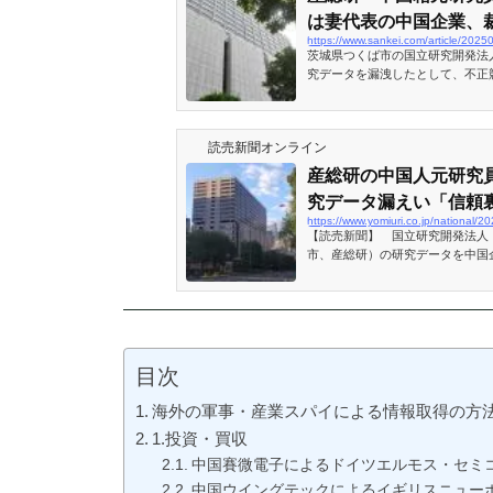
は妻代表の中国企業、裁判
https://www.sankei.com/article
茨城県つくば市の国立研究開発法
究データを漏洩したとして、不正
われた、中国籍で元上級…
読売新聞オンライン
産総研の中国人元研究
究データ漏えい「信頼裏
https://www.yomiuri.co.jp/nationa
【読売新聞】 国立研究開発法人
市、産総研）の研究データを中国
違反（営業秘密の開示）に問われ
１）に対し、東京地裁は２５日、
目次
海外の軍事・産業スパイによる情報取得の方法
1.投資・買収
中国賽微電子によるドイツエルモス・セミ
中国ウイングテックによるイギリスニュー