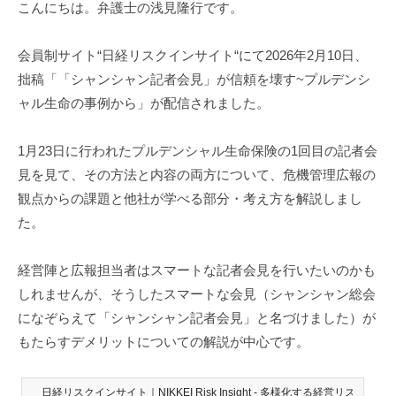
こんにちは。弁護士の浅見隆行です。
護
士
浅
会員制サイト“日経リスクインサイト“にて2026年2月10日、
見
拙稿「「シャンシャン記者会見」が信頼を壊す~プルデンシ
隆
ャル生命の事例から」が配信されました。
行
1月23日に行われたプルデンシャル生命保険の1回目の記者会
見を見て、その方法と内容の両方について、危機管理広報の
観点からの課題と他社が学べる部分・考え方を解説しまし
た。
経営陣と広報担当者はスマートな記者会見を行いたいのかも
しれませんが、そうしたスマートな会見（シャンシャン総会
になぞらえて「シャンシャン記者会見」と名づけました）が
もたらすデメリットについての解説が中心です。
日経リスクインサイト｜NIKKEI Risk Insight - 多様化する経営リス