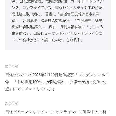
録。 企業危機管理、危機管理広報、コーポレートガバナ
ンス、コンプライアンス、情報セキュリティを中心に企
業法務に取り組む。 著書に「危機管理広報の基本と実
践」「判例法理・取締役の監視義務」「判例法理・株主
総会決議取消訴訟」。 現在、月刊広報会議に「リスク広
報最前線」、日経ヒューマンキャピタル・オンラインに
「この会社はどこで誤ったのか」を連載中。
投
前の投稿
稿
日経ビジネスの2026年2月10日配信記事「プルデンシャル生
ナ
命、「中途採用100％」が阻む再生 弁護士が語った3つの
ビ
壁」にてコメントしています
ゲ
ー
次の投稿
シ
日経ヒューマンキャピタル・オンラインにて連載中の「新・