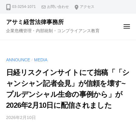
コ
ュ
03-3254-1071
お問い合わせ
アクセス
ー
ン
テ
アサミ経営法律事務所
ン
メ
企業危機管理・内部統制・コンプライアンス教育
ニ
ツ
ュ
ー
へ
ス
ANNOUNCE
MEDIA
/
キ
ッ
日経リスクインサイトにて拙稿「「シ
プ
ャンシャン記者会見」が信頼を壊す~
プルデンシャル生命の事例から」が
2026年2月10日に配信されました
2026年2月10日
b
y
弁