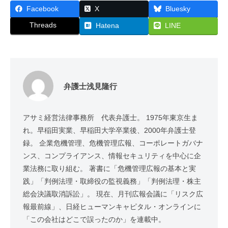
Facebook
X
Bluesky
Threads
Hatena
LINE
弁護士浅見隆行
アサミ経営法律事務所 代表弁護士。 1975年東京生ま
れ。早稲田実業、早稲田大学卒業後、2000年弁護士登
録。 企業危機管理、危機管理広報、コーポレートガバナ
ンス、コンプライアンス、情報セキュリティを中心に企
業法務に取り組む。 著書に「危機管理広報の基本と実
践」「判例法理・取締役の監視義務」「判例法理・株主
総会決議取消訴訟」。 現在、月刊広報会議に「リスク広
報最前線」、日経ヒューマンキャピタル・オンラインに
「この会社はどこで誤ったのか」を連載中。