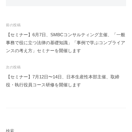
投
前の投稿
稿
【セミナー】6月7日、SMBCコンサルティング主催、「一般
ナ
事務で役に立つ法律の基礎知識」「事例で学ぶコンプライア
ビ
ンスの考え方」セミナーを開催します
ゲ
ー
次の投稿
シ
【セミナー】7月12日〜14日、日本生産性本部主催、取締
ョ
役・執行役員コース研修を開催します
ン
検索