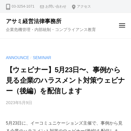
コ
ュ
03-3254-1071
お問い合わせ
アクセス
ー
ン
テ
アサミ経営法律事務所
ン
メ
企業危機管理・内部統制・コンプライアンス教育
ニ
ツ
ュ
ー
へ
ス
ANNOUNCE
SEMINAR
/
キ
ッ
【ウェビナー】5月23日〜、事例から
プ
見る企業のハラスメント対策ウェビナ
ー（後編）を配信します
2023年5月9日
b
y
弁
5月23日に、イーコミュニケーションズ主催で、事例から見
護
る企業のハラスメント対策のウェビナー(後編)を配信しま
士