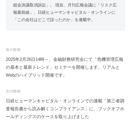
総会決議取消訴訟」。 現在、月刊広報会議に「リスク広
報最前線」、日経ヒューマンキャピタル・オンラインに
「この会社はどこで誤ったのか」を連載中。
投
前の投稿
稿
2025年2月26日14時～、金融財務研究会にて「危機管理広報
ナ
の基本と最新トレンド」セミナーを開催します。リアルと
ビ
Webのハイブリッド開催です。
ゲ
ー
次の投稿
シ
日経ヒューマンキャピタル・オンラインでの連載「第三者調
ョ
査報告書から読み解くコンプライアンス」に、ブックオフホ
ン
ールディングスのケースを取り上げました