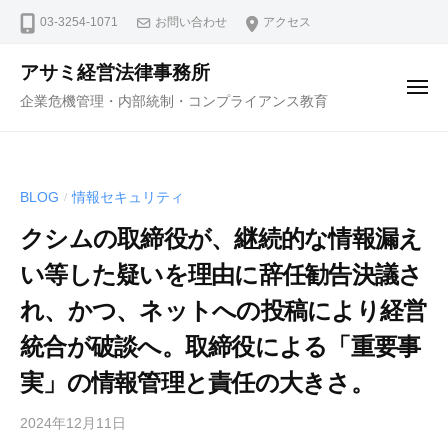
コ
ュ
03-3254-1071
お問い合わせ
アクセス
ー
ン
テ
アサミ経営法律事務所
ン
メ
企業危機管理・内部統制・コンプライアンス教育
ニ
ツ
ュ
ー
へ
ス
BLOG
情報セキュリティ
/
キ
ッ
クシムの取締役が、継続的な情報漏え
プ
い等した疑いを理由に辞任勧告決議さ
れ、かつ、ネットへの投稿により経営
統合が破談へ。取締役による「重要事
実」の情報管理と責任の大きさ。
2024年12月11日
b
y