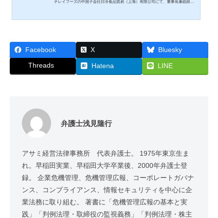
チレイフーズの中国子会社日冷食品貿易（上海）有限公司にて、董事長兼総経理
の地位にあったニチレイフーズの元従業員が無断で会社を設立し、元従業員が機
関決定等の適正な内部手続を経ずに取引先の資金負担、債務保証等の合意を行う
等の不正行為をしていた件について、再発防止策とニチレイとニチレイフーズの
役職員の処分を公表しました。https://www.nichirei.co.jp/ir/news/2025/t_in197.html
不正行為の概要とその調査報告書は、3月25日に公表されてい...
Facebook
X
Bluesky
Threads
Hatena
LINE
弁護士浅見隆行
アサミ経営法律事務所 代表弁護士。 1975年東京生ま
れ。早稲田実業、早稲田大学卒業後、2000年弁護士登
録。 企業危機管理、危機管理広報、コーポレートガバナ
ンス、コンプライアンス、情報セキュリティを中心に企
業法務に取り組む。 著書に「危機管理広報の基本と実
践」「判例法理・取締役の監視義務」「判例法理・株主