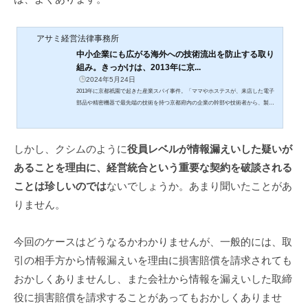
アサミ経営法律事務所
中小企業にも広がる海外への技術流出を防止する取り
組み。きっかけは、2013年に京...
2024年5月24日
2013年に京都祇園で起きた産業スパイ事件。「ママやホステスが、来店した電子
部品や精密機器で最先端の技術を持つ京都府内の企業の幹部や技術者から、製品
情報や技術部門の人事異動、中国市場への企業戦略といった内容を聞き出してい
た。なかには、ホステスに設計図面を見せていた技術者もいた」
しかし、クシムのように
役員レベルが情報漏えいした疑いが
あることを理由に、経営統合という重要な契約を破談される
ことは珍しいのでは
ないでしょうか。あまり聞いたことがあ
りません。
今回のケースはどうなるかわかりませんが、一般的には、取
引の相手方から情報漏えいを理由に損害賠償を請求されても
おかしくありませんし、また会社から情報を漏えいした取締
役に損害賠償を請求することがあってもおかしくありませ