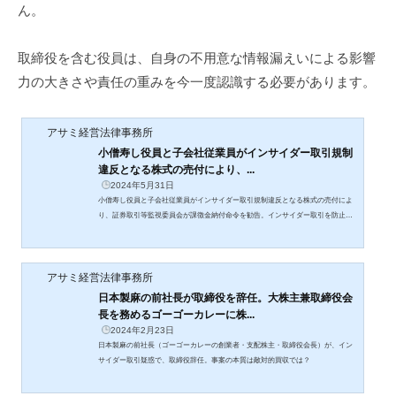
ん。
取締役を含む役員は、自身の不用意な情報漏えいによる影響
力の大きさや責任の重みを今一度認識する必要があります。
アサミ経営法律事務所
小僧寿し役員と子会社従業員がインサイダー取引規制
違反となる株式の売付により、...
2024年5月31日
小僧寿し役員と子会社従業員がインサイダー取引規制違反となる株式の売付によ
り、証券取引等監視委員会が課徴金納付命令を勧告。インサイダー取引を防止す
るための社内体制を機能させる運用のあり方。
アサミ経営法律事務所
日本製麻の前社長が取締役を辞任。大株主兼取締役会
長を務めるゴーゴーカレーに株...
2024年2月23日
日本製麻の前社長（ゴーゴーカレーの創業者・支配株主・取締役会長）が、イン
サイダー取引疑惑で、取締役辞任。事案の本質は敵対的買収では？