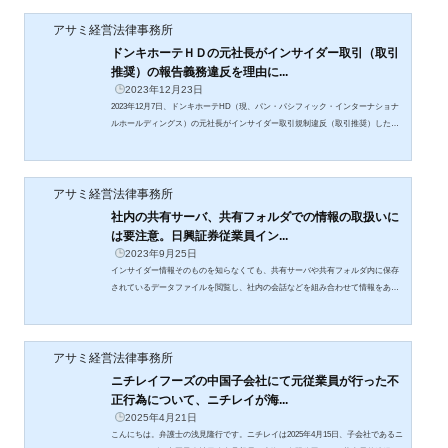
アサミ経営法律事務所
ドンキホーテＨＤの元社長がインサイダー取引（取引
推奨）の報告義務違反を理由に...
2023年12月23日
2023年12月7日、ドンキホーテHD（現、パン・パシフィック・インターナショナ
ルホールディングス）の元社長がインサイダー取引規制違反（取引推奨）した件
に関して、会社に対する報告義務違反があることを理由に、約1億6700万円の損害
賠償を命じられました。取締役の報告義務とは。。
アサミ経営法律事務所
社内の共有サーバ、共有フォルダでの情報の取扱いに
は要注意。日興証券従業員イン...
2023年9月25日
インサイダー情報そのものを知らなくても、共有サーバや共有フォルダ内に保存
されているデータファイルを閲覧し、社内の会話などを組み合わせて情報をある
程度知ったときには、最終的に情報の内容を特定したのは自らの行為が介在した
としても、インサイダー情報を「職務に関し知った」ことになる。
アサミ経営法律事務所
ニチレイフーズの中国子会社にて元従業員が行った不
正行為について、ニチレイが海...
2025年4月21日
こんにちは。弁護士の浅見隆行です。ニチレイは2025年4月15日、子会社であるニ