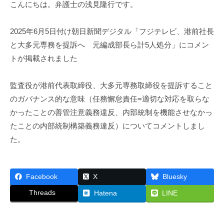
こんにちは。弁護士の浅見隆行です。
護
士
浅
2025年6月5日付け朝日新聞デジタル「フジテレビ、港前社長
見
と大多元専務を提訴へ 元編成部長ら計5人処分」にコメン
隆
トが掲載されました
行
監査役が港前代表取締役、大多元専務取締役を提訴すること
のガバナンス的な意味（任務懈怠責任=適切な対応を取らな
かったことの善管注意義務違反、内部統制を機能させなかっ
たことの内部統制構築義務違反）についてコメントしまし
た。
Facebook
X
Bluesky
Threads
Hatena
LINE