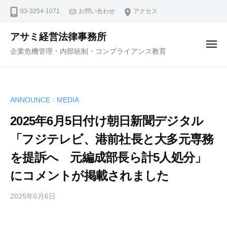
コ
ュ
03-3254-1071
お問い合わせ
アクセス
ー
ン
テ
アサミ経営法律事務所
ン
メ
企業危機管理・内部統制・コンプライアンス教育
ニ
ツ
ュ
ー
へ
ス
ANNOUNCE
MEDIA
/
キ
ッ
2025年6月5日付け朝日新聞デジタル
プ
「フジテレビ、港前社長と大多元専務
を提訴へ 元編成部長ら計5人処分」
にコメントが掲載されました
2025年6月6日
b
y
弁