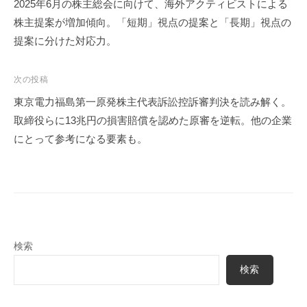
稿
2025年6月の株主総会に向けて、海外アクティビストによる
ナ
株主提案が増加傾向。「短期」視点の提案と「長期」視点の
ビ
提案に分けた対応力。
ゲ
ー
次の投稿
シ
東京電力福島第一原発株主代表訴訟控訴審判決を読み解く。
ョ
取締役らに13兆円の損害賠償を認めた原審を逆転。他の企業
ン
にとって参考になる要素も。
検索
検索