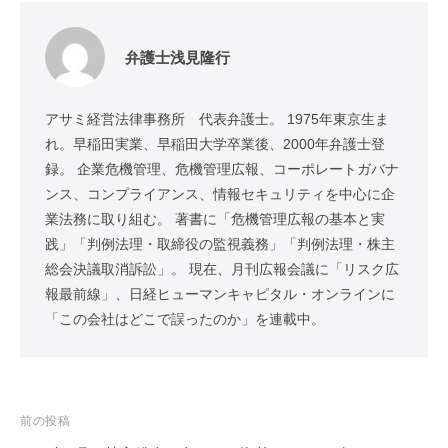
弁護士浅見隆行
アサミ経営法律事務所 代表弁護士。 1975年東京生ま
れ。早稲田実業、早稲田大学卒業後、2000年弁護士登
録。 企業危機管理、危機管理広報、コーポレートガバナ
ンス、コンプライアンス、情報セキュリティを中心に企
業法務に取り組む。 著書に「危機管理広報の基本と実
践」「判例法理・取締役の監視義務」「判例法理・株主
総会決議取消訴訟」。 現在、月刊広報会議に「リスク広
報最前線」、日経ヒューマンキャピタル・オンラインに
「この会社はどこで誤ったのか」を連載中。
投
前の投稿