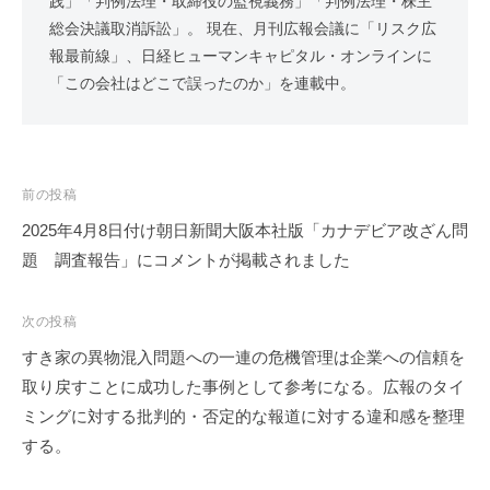
践」「判例法理・取締役の監視義務」「判例法理・株主
総会決議取消訴訟」。 現在、月刊広報会議に「リスク広
報最前線」、日経ヒューマンキャピタル・オンラインに
「この会社はどこで誤ったのか」を連載中。
投
前の投稿
稿
2025年4月8日付け朝日新聞大阪本社版「カナデビア改ざん問
ナ
題 調査報告」にコメントが掲載されました
ビ
ゲ
次の投稿
ー
すき家の異物混入問題への一連の危機管理は企業への信頼を
シ
取り戻すことに成功した事例として参考になる。広報のタイ
ョ
ミングに対する批判的・否定的な報道に対する違和感を整理
ン
する。