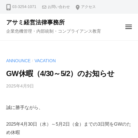
コ
ュ
03-3254-1071
お問い合わせ
アクセス
ー
ン
テ
アサミ経営法律事務所
ン
メ
企業危機管理・内部統制・コンプライアンス教育
ニ
ツ
ュ
ー
へ
ス
ANNOUNCE
VACATION
/
キ
ッ
GW休暇（4/30～5/2）のお知らせ
プ
2025年4月9日
b
y
弁
誠に勝手ながら、
護
士
浅
2025年4月30日（水）～5月2日（金）までの3日間をGWのた
見
め休暇
隆