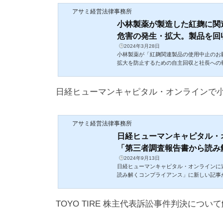
アサミ経営法律事務所
小林製薬が製造した紅麹に関
危害の発生・拡大。製品を回収す
2024年3月28日
小林製薬が「紅麹関連製品の使用中止のお
拡大を防止するための自主回収と社長への
能不全と食品会社の社会的責任。
日経ヒューマンキャピタル・オンラインで
アサミ経営法律事務所
日経ヒューマンキャピタル・
「第三者調査報告書から読み解く
2024年9月13日
日経ヒューマンキャピタル・オンラインに
読み解くコンプライアンス」に新しい記事
製薬の紅麹関連商品に関する調査報告書を
いう製薬会社の側面と機能性表示「食品」
で、両面から法的な問題点、危機管理の問題点を
TOYO TIRE 株主代表訴訟事件判決につ
oject.nikkeibp.co.jp/HumanCapital/atcl/co