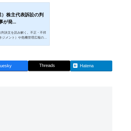
ム工業）株主代表訴訟の判
発...
訴訟の判決文を読み解く。不正・不祥
ネジメント）や危機管理広報の際
な経営判断をすべきか。
Threads
luesky
Hatena