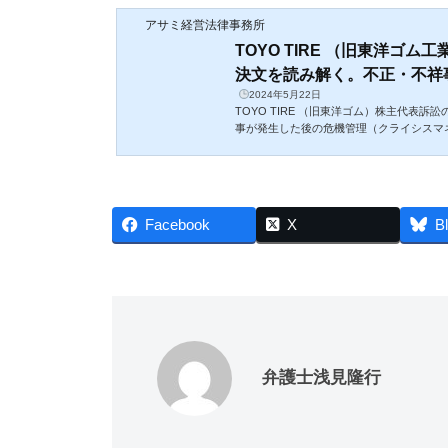
アサミ経営法律事務所
TOYO TIRE （旧東洋ゴ
決文を読み解く。不正・不祥事が
2024年5月22日
TOYO TIRE （旧東洋ゴム）株主代表
事が発生した後の危機管理（クライシスマ
に、取締役はどのタイミングで、どのよう
Facebook
X
B
弁護士浅見隆行