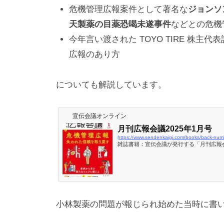
危機管理広報案件として著名な
ジョンソ
天製薬の目薬恐喝未遂事件
などとの危機
今年言い渡された TOYO TIRE 株
広報のあり方
についても解説しています。
宣伝会議オンライン
月刊広報会議2025年1月号
雑誌書籍：宣伝会議が発行する「月刊広報会
小林製薬の問題が報じられ始めた当時に書い