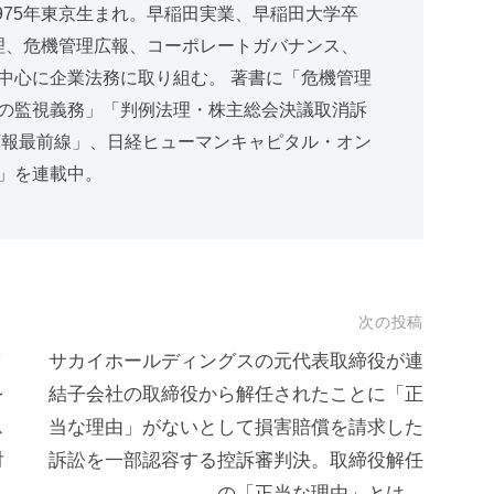
975年東京生まれ。早稲田実業、早稲田大学卒
管理、危機管理広報、コーポレートガバナンス、
中心に企業法務に取り組む。 著書に「危機管理
の監視義務」「判例法理・株主総会決議取消訴
広報最前線」、日経ヒューマンキャピタル・オン
」を連載中。
次の投稿
サカイホールディングスの元代表取締役が連
を
結子会社の取締役から解任されたことに「正
ス
当な理由」がないとして損害賠償を請求した
対
訴訟を一部認容する控訴審判決。取締役解任
の「正当な理由」とは。