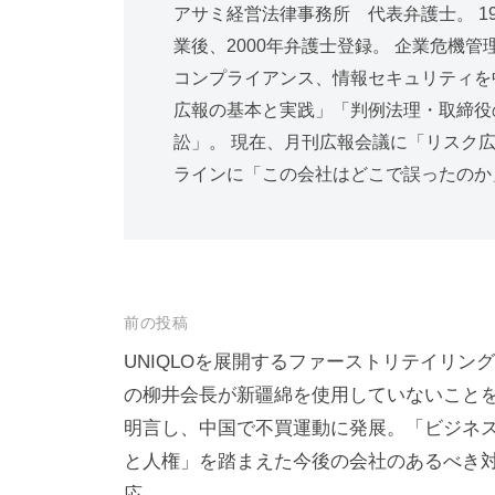
アサミ経営法律事務所 代表弁護士。 1
業後、2000年弁護士登録。 企業危機
コンプライアンス、情報セキュリティを
広報の基本と実践」「判例法理・取締役
訟」。 現在、月刊広報会議に「リスク
ラインに「この会社はどこで誤ったのか
投
前の投稿
稿
UNIQLOを展開するファーストリテイリング
の柳井会長が新疆綿を使用していないこと
ナ
明言し、中国で不買運動に発展。「ビジネ
ビ
と人権」を踏まえた今後の会社のあるべき
ゲ
応。