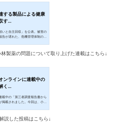
連する製品による健康
...
願いと自主回収」を公表。被害の
報告が遅れた、危機管理体制の機
小林製薬の問題について取り上げた連載はこちら↓
オンラインに連載中の
...
連載中の「第三者調査報告書から
が掲載されました。今回は、小林
取り上げました。小林「製薬」と
という食品会社の側面があるの
取り上げました。https://pr
いて解説した投稿はこちら↓
lumn/00079/090600020