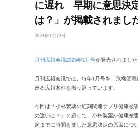
に遅れ 早期に意思決
は？」が掲載されまし
2024年12月2日
b
y
弁
月刊広報会議2025年1月号
が発売されました
護
士
浅
月刊広報会議では、毎年1月号を「危機管理
見
巡る広報案件を振り返っています。
隆
行
今回は「小林製薬の紅麹関連サプリ健康被
の違いは？」と題して、小林製薬が健康被
起までに時間を要した意思決定の原因につ