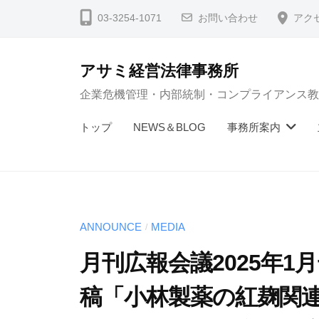
コ
03-3254-1071
お問い合わせ
アク
ン
テ
アサミ経営法律事務所
ン
企業危機管理・内部統制・コンプライアンス教
ツ
へ
トップ
NEWS＆BLOG
事務所案内
ス
キ
ッ
プ
ANNOUNCE
MEDIA
/
月刊広報会議2025年
稿「小林製薬の紅麹関