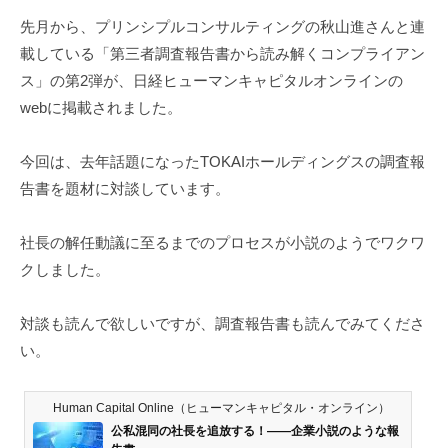
浅
先月から、プリンシプルコンサルティングの秋山進さんと連
見
載している「第三者調査報告書から読み解くコンプライアン
隆
ス」の第2弾が、日経ヒューマンキャピタルオンラインの
行
webに掲載されました。
今回は、去年話題になったTOKAIホールディングスの調査報
告書を題材に対談しています。
社長の解任動議に至るまでのプロセスが小説のようでワクワ
クしました。
対談も読んで欲しいですが、調査報告書も読んでみてくださ
い。
Human Capital Online（ヒューマンキャピタル・オンライン）
公私混同の社長を追放する！――企業小説のような報