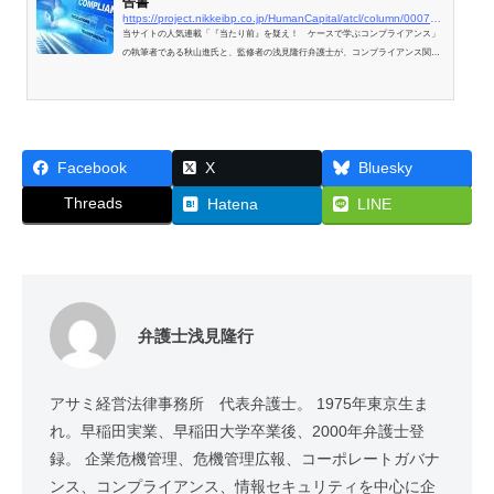
告書
https://project.nikkeibp.co.jp/HumanCapital/atcl/column/00079/050100003/?n_cid=nbphco_fbed&#038;fbclid=IwAR38juMnkTCX0O9tXcwkgdPjN7UP5zFecKHG1inUcQeNc35XwYbjWVY1yvg
当サイトの人気連載「『当たり前』を疑え！ ケースで学ぶコンプライアンス」
の執筆者である秋山進氏と、監修者の浅見隆行弁護士が、コンプライアンス関連
の事件・事故で第三者委員会の報告書を公表した企業・組織の本質に切り込む。
今回は、独裁的な社長が公私混同した事案を取り上げる。
Facebook
X
Bluesky
Threads
Hatena
LINE
弁護士浅見隆行
アサミ経営法律事務所 代表弁護士。 1975年東京生ま
れ。早稲田実業、早稲田大学卒業後、2000年弁護士登
録。 企業危機管理、危機管理広報、コーポレートガバナ
ンス、コンプライアンス、情報セキュリティを中心に企