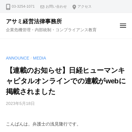
コ
ュ
03-3254-1071
お問い合わせ
アクセス
ー
ン
テ
アサミ経営法律事務所
ン
メ
企業危機管理・内部統制・コンプライアンス教育
ニ
ツ
ュ
ー
へ
ス
ANNOUNCE
MEDIA
/
キ
ッ
【連載のお知らせ】日経ヒューマンキ
プ
ャピタルオンラインでの連載がwebに
掲載されました
2023年5月18日
b
y
弁
こんばんは。弁護士の浅見隆行です。
護
士