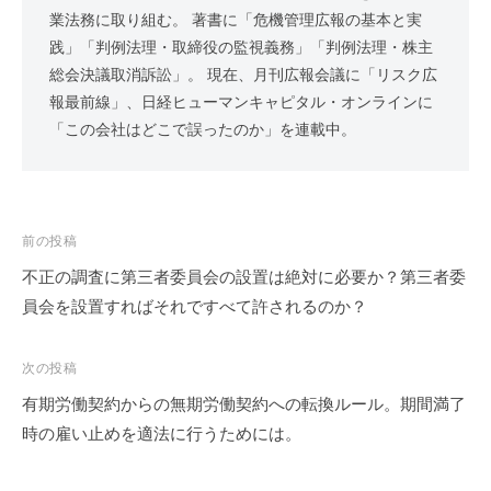
業法務に取り組む。 著書に「危機管理広報の基本と実
践」「判例法理・取締役の監視義務」「判例法理・株主
総会決議取消訴訟」。 現在、月刊広報会議に「リスク広
報最前線」、日経ヒューマンキャピタル・オンラインに
「この会社はどこで誤ったのか」を連載中。
投
前の投稿
稿
不正の調査に第三者委員会の設置は絶対に必要か？第三者委
ナ
員会を設置すればそれですべて許されるのか？
ビ
ゲ
次の投稿
ー
有期労働契約からの無期労働契約への転換ルール。期間満了
シ
時の雇い止めを適法に行うためには。
ョ
ン