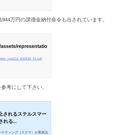
に1944万円の課徴金納付命令も出されています。
/assets/representatio
entation_cms212_230330_01.pdf
を参考にして下さい。
禁止されるステルスマー
る...
マーケティング（ステマ）が景表法