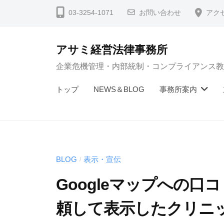
コ
03-3254-1071
お問い合わせ
アク
ン
テ
アサミ経営法律事務所
ン
企業危機管理・内部統制・コンプライアンス教
ツ
へ
トップ
NEWS＆BLOG
事務所案内
ス
キ
ッ
プ
BLOG
表示・宣伝
/
Googleマップへの
頼して表示したクリニ