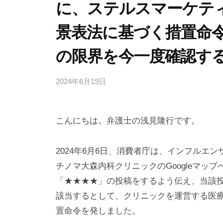
に、ステルスマーケテ
景表法に基づく措置命
の限界を今一度確認す
2024年6月19日
b
y
弁
こんにちは。弁護士の浅見隆行です。
護
士
浅
2024年6月6日、消費者庁は、インフルエ
見
チノマ大森内科クリニックのGoogleマッ
隆
「★★★★」の投稿をするよう伝え、当該
行
該当するとして、クリニックを運営する医
置命令を発しました。