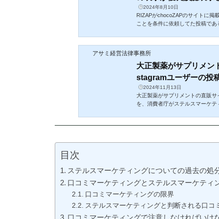
2024年8月10日
RIZAPがchocoZAPのサイ
ことを条件に依頼してた投稿である
を明らかにしないで表示したもの
アサミ経営法律事務所
大正製薬がサプリメント
stagramユーザーの投
2024年11月13日
大正製薬がサプリメントの直販サイト
を、消費者庁がステルスマーケテ
まのSNSへの投稿を広告に利用す
目次
ステルスマーケティングについての過去の処
口コミマーケティングとステルスマーケティ
口コミマーケティングの限界
ステルスマーケティングと判断される口コ
口コミマーケティングで注意しなければいけ