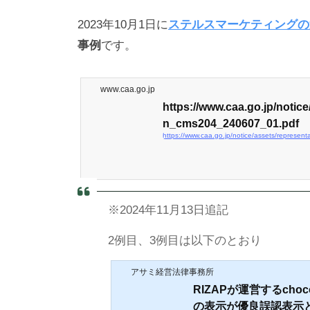
2023年10月1日に
ステルスマーケティングの
事例
です。
www.caa.go.jp
https://www.caa.go.jp/notice
n_cms204_240607_01.pdf
https://www.caa.go.jp/notice/assets/repres
※2024年11月13日追記
2例目、3例目は以下のとおり
アサミ経営法律事務所
RIZAPが運営するchoc
の表示が優良誤認表示と