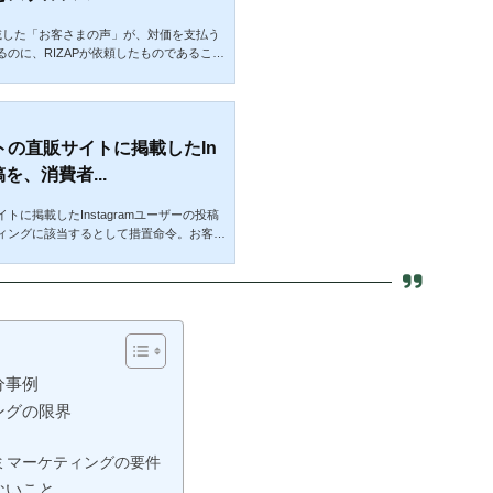
トに掲載した「お客さまの声」が、対価を支払う
のに、RIZAPが依頼したものであること
でした。
の直販サイトに掲載したIn
稿を、消費者...
に掲載したInstagramユーザーの投稿
ィングに該当するとして措置命令。お客さ
る際の注意点。
分事例
ングの限界
ミマーケティングの要件
ないこと