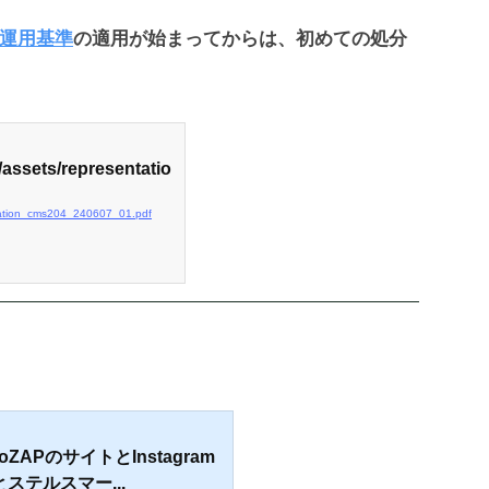
運用基準
の適用が始まってからは、初めての処分
/assets/representatio
entation_cms204_240607_01.pdf
oZAPのサイトとInstagram
ステルスマー...